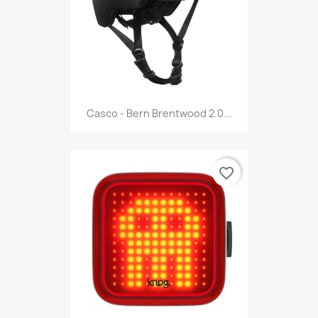
Casco - Bern Brentwood 2.0...
favorite_border