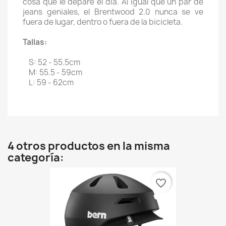
cosa que le depare el día. Al igual que un par de
jeans geniales, el Brentwood 2.0 nunca se ve
fuera de lugar, dentro o fuera de la bicicleta.
Tallas:
S: 52 - 55.5cm
M: 55.5 - 59cm
L: 59 - 62cm
4 otros productos en la misma
categoría:
favorite_border