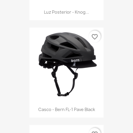
Luz Posterior - Knog...
favorite_border
Casco - Bern FL-1 Pave Black